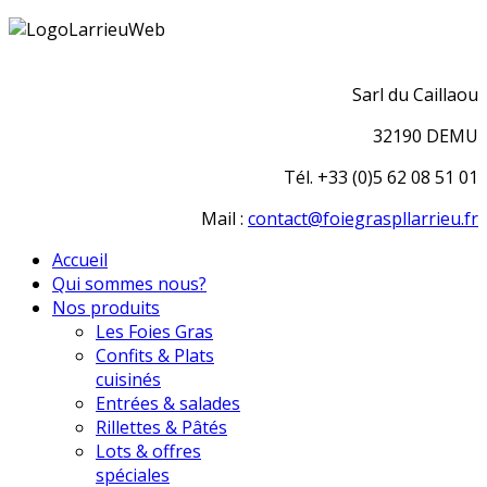
Sarl du Caillaou
32190 DEMU
Tél. +33 (0)5 62 08 51 01
Mail :
contact@foiegraspllarrieu.fr
Accueil
Qui sommes nous?
Nos produits
Les Foies Gras
Confits & Plats
cuisinés
Entrées & salades
Rillettes & Pâtés
Lots & offres
spéciales