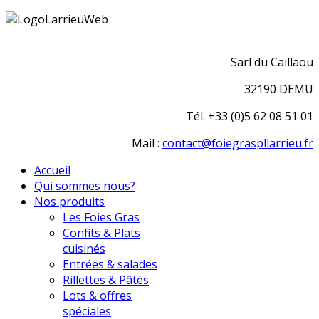
Sarl du Caillaou
32190 DEMU
Tél. +33 (0)5 62 08 51 01
Mail :
contact@foiegraspllarrieu.fr
Accueil
Qui sommes nous?
Nos produits
Les Foies Gras
Confits & Plats
cuisinés
Entrées & salades
Rillettes & Pâtés
Lots & offres
spéciales